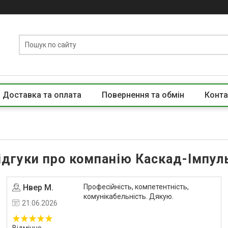
Доставка та оплата
Повернення та обмін
Конта
ідгуки про компанію Каскад-Імпул
Нвер М.
Професійність, компетентність,
Угода на маркетплейсі Prom.ua
комунікабельність. Дякую.
21.06.2026