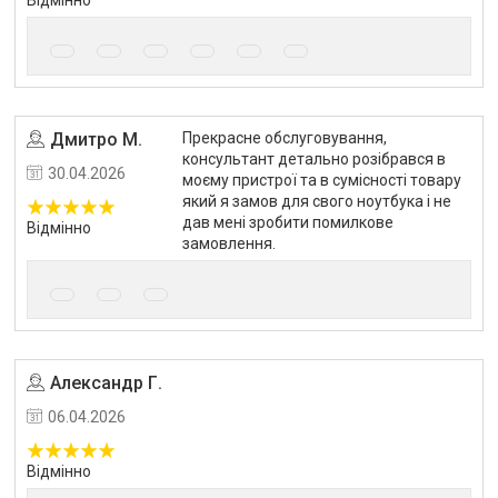
Відмінно
Дмитро М.
Прекрасне обслуговування,
Угода на маркетплейсі Prom.ua
консультант детально розібрався в
30.04.2026
моєму пристрої та в сумісності товару
який я замов для свого ноутбука і не
дав мені зробити помилкове
Відмінно
замовлення.
Александр Г.
Угода на маркетплейсі Prom.ua
06.04.2026
Відмінно