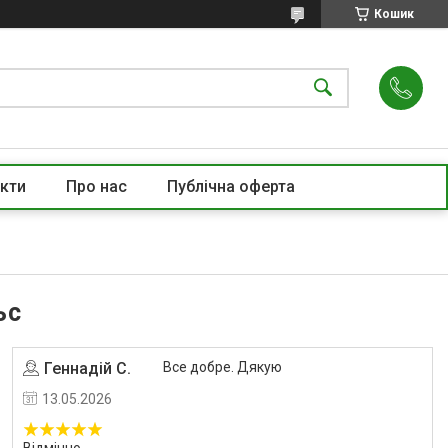
Кошик
кти
Про нас
Публічна оферта
ьс
Геннадій С.
Все добре. Дякую
Угода на маркетплейсі Prom.ua
13.05.2026