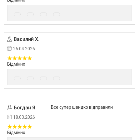
Відмінно
Василий Х.
Угода на маркетплейсі Prom.ua
26.04.2026
Відмінно
Богдан Я.
Все супер швидко відправили
Угода на маркетплейсі Prom.ua
18.03.2026
Відмінно