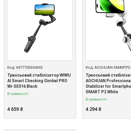
6977703654363
AOCHUAN-SMARTP2
Триосьовий стабілізатор WIWU
Триосьовий стабіліза
AI Smart Checking Gimbal PRO
AOCHUAN Professional
Wi-SE016 Black
Stabilizer for Smartph
SMART P2 White
В наявності
В наявності
4 659 ₴
4 294 ₴