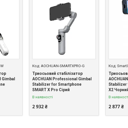
-W
AOCHUAN-SMARTXPRO-G
Smart
тор
Триосьовий стабілізатор
Триосьов
 Gimbal
AOCHUAN Professional Gimbal
AOCHUAN 
one
Stabilizer for Smartphone
Stabilize
SMART X Pro Сірий
X2 Чорни
В наявності
В наявност
2 932 ₴
2 877 ₴