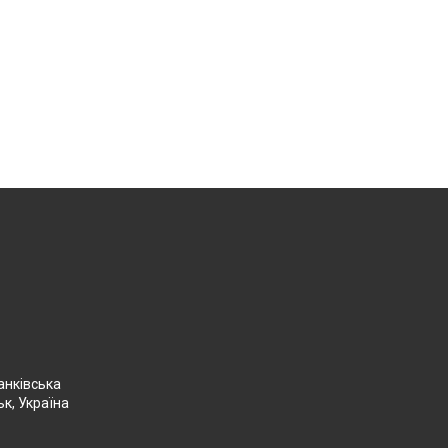
анківська
ьк, Україна