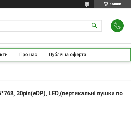
Кошик
кти
Про нас
Публічна оферта
768, 30pin(eDP), LED,(вертикальні вушки по
)