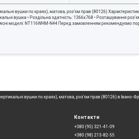
альні вушки по краях), матова, роз'єм прав (80126) Характеристики
икальні вушка • Роздільна здатність: 1366х768 • Розташування роз'є
n Сумісні моделі: NT116WHM-N44 Перед замовленням рекомендуємо п
ртикальні вушки по краях), матова, роз'єм прав (80126) в Івано-Ф
Контакти
+380 (95) 321-41-09
+380 (98) 213-82-55