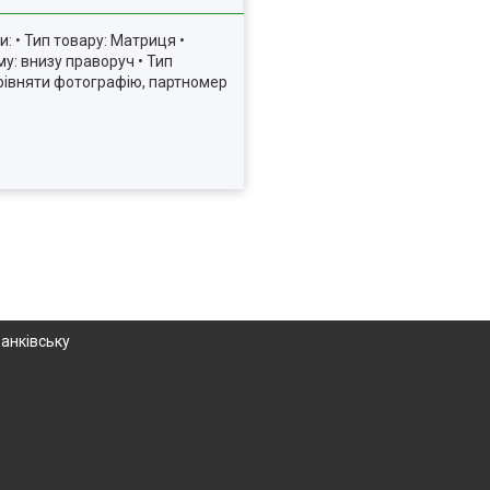
: • Тип товару: Матриця •
му: внизу праворуч • Тип
орівняти фотографію, партномер
ранківську