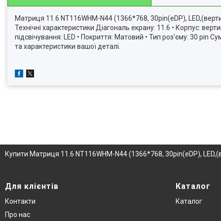
Матриця 11.6 NT116WHM-N44 (1366*768, 30pin(eDP), LED,(вертик
Технічні характеристики Діагональ екрану: 11.6 • Корпус: верт
підсвічування: LED • Покриття: Матовий • Тип роз'єму: 30 pi
та характеристики вашої деталі.
Купити Матриця 11.6 NT116WHM-N44 (1366*768, 30pin(eDP), LED,(ве
Для клієнтів
Каталог
Контакти
Каталог
Про нас