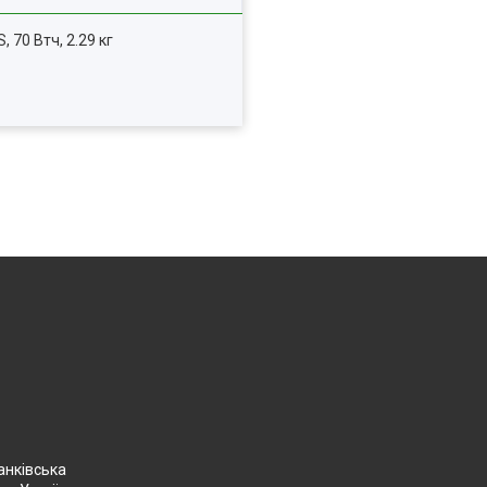
, 70 Втч, 2.29 кг
анківська