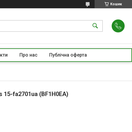
Кошик
кти
Про нас
Публічна оферта
s 15-fa2701ua (BF1H0EA)