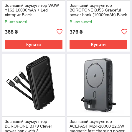
Зовнішній акумулятор WUW
Зовнішній акумулятор
Y162 10000mAh + Led
BOROFONE BJ55 Graceful
ліхтарик Black
power bank (10000mAh) Black
В наявності
В наявності
368
376
₴
₴
Купити
Купити
Зовнішній акумулятор
Зовнішній акумулятор
BOROFONE BJ79 Clever
ACEFAST M24-10000 22.5W
power bank with 3
magnetic fast charging power