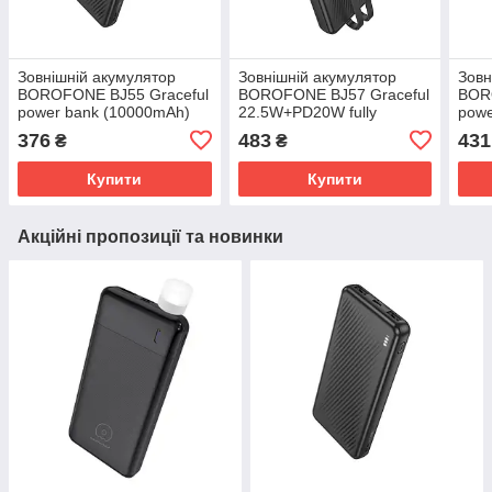
Зовнішній акумулятор
Зовнішній акумулятор
Зовн
BOROFONE BJ55 Graceful
BOROFONE BJ57 Graceful
BOR
power bank (10000mAh)
22.5W+PD20W fully
powe
Black
compatible power bank with
cabl
376
483
431
₴
₴
cable (10000mAh) Black
Купити
Купити
Акційні пропозиції та новинки