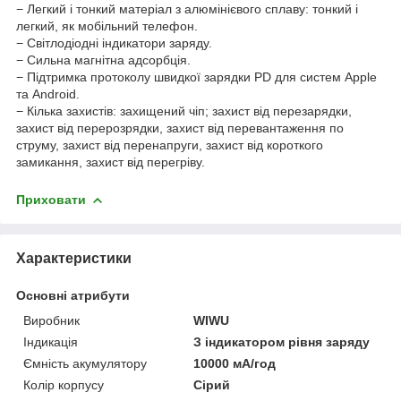
− Легкий і тонкий матеріал з алюмінієвого сплаву: тонкий і
легкий, як мобільний телефон.
− Світлодіодні індикатори заряду.
− Сильна магнітна адсорбція.
− Підтримка протоколу швидкої зарядки PD для систем Apple
та Android.
− Кілька захистів: захищений чіп; захист від перезарядки,
захист від перерозрядки, захист від перевантаження по
струму, захист від перенапруги, захист від короткого
замикання, захист від перегріву.
Приховати
Характеристики
Основні атрибути
Виробник
WIWU
Індикація
З індикатором рівня заряду
Ємність акумулятору
10000 мА/год
Колір корпусу
Сірий