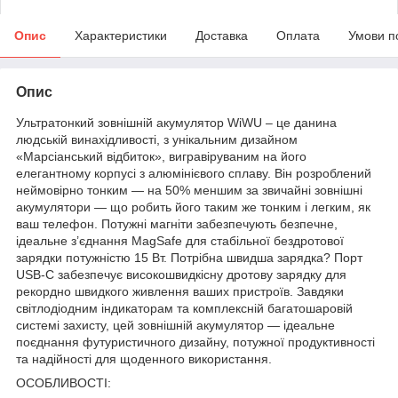
Опис
Характеристики
Доставка
Оплата
Умови п
Опис
Ультратонкий зовнішній акумулятор WiWU – це данина
людській винахідливості, з унікальним дизайном
«Марсіанський відбиток», вигравіруваним на його
елегантному корпусі з алюмінієвого сплаву. Він розроблений
неймовірно тонким — на 50% меншим за звичайні зовнішні
акумулятори — що робить його таким же тонким і легким, як
ваш телефон. Потужні магніти забезпечують безпечне,
ідеальне з’єднання MagSafe для стабільної бездротової
зарядки потужністю 15 Вт. Потрібна швидша зарядка? Порт
USB-C забезпечує високошвидкісну дротову зарядку для
рекордно швидкого живлення ваших пристроїв. Завдяки
світлодіодним індикаторам та комплексній багатошаровій
системі захисту, цей зовнішній акумулятор — ідеальне
поєднання футуристичного дизайну, потужної продуктивності
та надійності для щоденного використання.
ОСОБЛИВОСТІ: