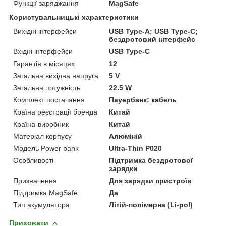
Функції заряджання
MagSafe
Користувальницькі характеристики
Вихідні інтерфейси
USB Type-A; USB Type-C;
бездротовий інтерфейс
Вхідні інтерфейси
USB Type-C
Гарантія в місяцях
12
Загальна вихідна напруга
5 V
Загальна потужність
22.5 W
Комплект постачання
Пауербанк; кабель
Країна реєстрації бренда
Китай
Країна-виробник
Китай
Матеріал корпусу
Aлюміній
Модель Power bank
Ultra-Thin P020
Особливості
Підтримка бездротової
зарядки
Призначення
Для зарядки пристроїв
Підтримка MagSafe
Да
Тип акумулятора
Літій-полімерна (Li-pol)
Приховати