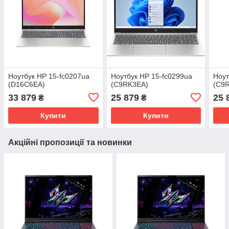
Ноутбук HP 15-fc0207ua
Ноутбук HP 15-fc0299ua
Ноут
(D16C6EA)
(C9RK3EA)
(C9
33 879
25 879
25 
₴
₴
Купити
Купити
Акційні пропозиції та новинки