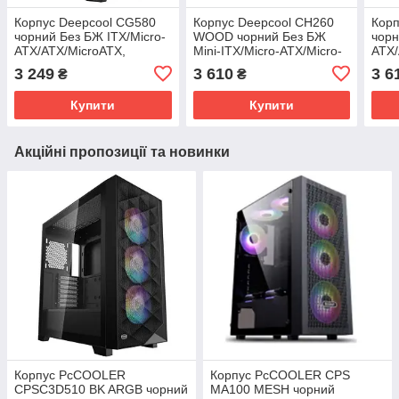
Корпус Deepcool CG580
Корпус Deepcool CH260
Корп
чорний Без БЖ ITX/Micro-
WOOD чорний Без БЖ
чорн
ATX/ATX/MicroATX,
Mini-ITX/Micro-ATX/Micro-
ATX/
2x3.5,2+1*2.5";
ATX(Rear
440
3 249
3 610
3 6
₴
₴
437×235×501мм,
Connector),1x3.5"/1х2.5"
Купити
Купити
Акційні пропозиції та новинки
Корпус PcCOOLER
Корпус PcCOOLER CPS
CPSC3D510 BK ARGB чорний
MA100 MESH чорний