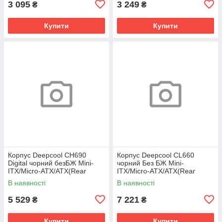
3 095
3 249
₴
₴
Купити
Купити
Корпус Deepcool CH690
Корпус Deepcool CL660
Digital чорний безБЖ Mini-
чорний Без БЖ Mini-
ITX/Micro-ATX/ATX(Rear
ITX/Micro-ATX/ATX(Rear
Connect)/Micro-ATX(Rear
Connector)/Micro-ATX(Rear
В наявності
В наявності
Conn)
Conn)
5 529
7 221
₴
₴
Купити
Купити