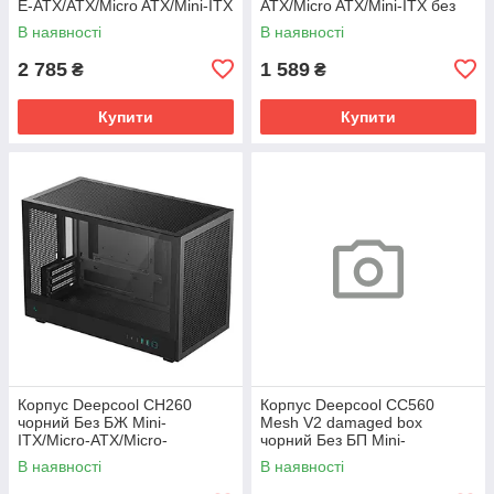
E-ATX/ATX/Micro ATX/Mini-ITX
ATX/Micro ATX/Mini-ITX без
без БП
БП (LxWxH)360x200x446мм/
В наявності
В наявності
(LxWxH)455*220*491мм/
2 785
1 589
₴
₴
Купити
Купити
Корпус Deepcool CH260
Корпус Deepcool CC560
чорний Без БЖ Mini-
Mesh V2 damaged box
ITX/Micro-ATX/Micro-
чорний Без БП Mini-
ATX(Rear
ITX/Micro-
В наявності
В наявності
Connector),1x3.5"/1х2.5"
ATX/ATX,2x3.5,2+1*2.5";