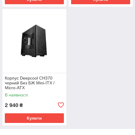
Корпус Deepcool CH370
чорний Без БЖ Mini-ITX /
Micro-ATX
чорный.,2x3.5,2+1*2.5";413×2
В наявності
15×431мм(L×W×H)
2 940
₴
Купити