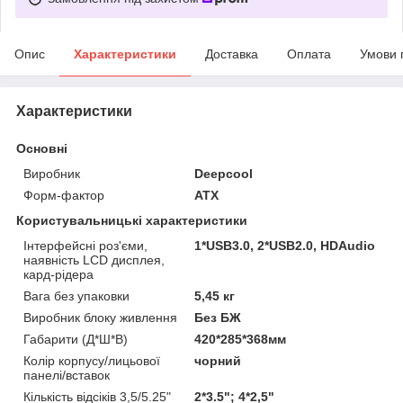
Опис
Характеристики
Доставка
Оплата
Умови 
Характеристики
Основні
Виробник
Deepcool
Форм-фактор
ATX
Користувальницькі характеристики
Інтерфейсні роз'єми,
1*USB3.0, 2*USB2.0, HDAudio
наявність LCD дисплея,
кард-рідера
Вага без упаковки
5,45 кг
Виробник блоку живлення
Без БЖ
Габарити (Д*Ш*В)
420*285*368мм
Колір корпусу/лицьової
чорний
панелі/вставок
Кількість відсіків 3,5/5.25"
2*3.5"; 4*2,5"