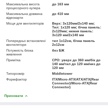
Максимальна висота
до 163 мм
процесорного кулера
Максимальна довжина
до 410 мм
відеокарти
Місця для вентиляторів
Верх: 3х120мм/2х140 мм;
Тил: 1х120 мм; бічна панель:
2х120мм; нижня панель:
3х120 мм/2х140 мм
Попередньо встановлені
тил 1x12см, бічна панель
вентилятори
2х12см
Потужність блока
без БЖ
живлення
Примітка
СРО: уверх до 360 мм/бік до
140 мм/тил до 120 мм/низ до
120 мм
Типорозмір
Middletower
Формфактор
ITX/Micro-ATX/ATX/ATX(Rear
Connector)/Micro-ATX(Rear
Connector)
Приховати