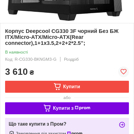
Корпус Deepcool CG330 3F чорний Без БЖ
ITX/Micro-ATX/Micro-ATX(Rear
connector),1+1x3.5,2+2+2*2.5";
В наявності
Код: R-CG330-BKNGM3-G
Роздріб
3 610
₴
Купити
або
Купити з
Що таке купити з Пром?
Замовлення під захистом