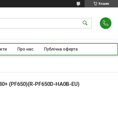
Кошик
кти
Про нас
Публічна оферта
80+ (PF650)(R-PF650D-HA0B-EU)