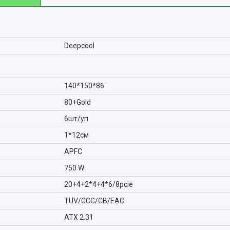
Deepcool
140*150*86
80+Gold
6шт/уп
1*12см
APFC
750 W
20+4+2*4+4*6/8pcie
TUV/CCC/CB/EAC
ATX 2.31