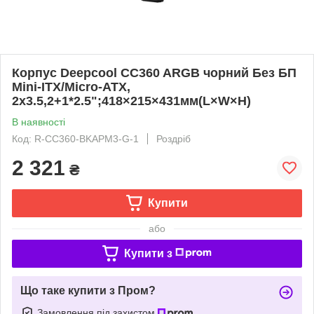
Корпус Deepcool CC360 ARGB чорний Без БП
Mini-ITX/Micro-ATX,
2x3.5,2+1*2.5";418×215×431мм(L×W×H)
В наявності
Код: R-CC360-BKAPM3-G-1
Роздріб
2 321
₴
Купити
або
Купити з
Що таке купити з Пром?
Замовлення під захистом