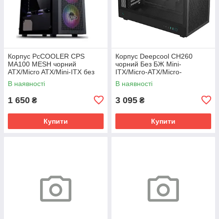
Корпус PcCOOLER CPS
Корпус Deepcool CH260
MA100 MESH чорний
чорний Без БЖ Mini-
ATX/Micro ATX/Mini-ITX без
ITX/Micro-ATX/Micro-
БП (LxWxH)360x200x446мм/
ATX(Rear
В наявності
В наявності
Connector),1x3.5"/1х2.5"
1 650
3 095
₴
₴
Купити
Купити