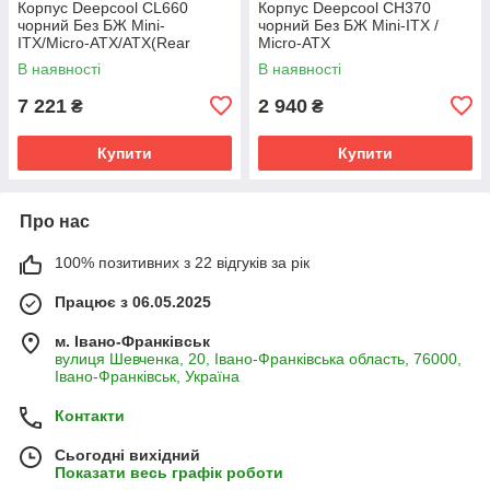
Корпус Deepcool CL660
Корпус Deepcool CH370
чорний Без БЖ Mini-
чорний Без БЖ Mini-ITX /
ITX/Micro-ATX/ATX(Rear
Micro-ATX
Connector)/Micro-ATX(Rear
чорный.,2x3.5,2+1*2.5";413×2
В наявності
В наявності
Conn)
15×431мм(L×W×H)
7 221
2 940
₴
₴
Купити
Купити
Про нас
100% позитивних з 22 відгуків за рік
Працює з 06.05.2025
м. Івано-Франківськ
вулиця Шевченка, 20, Івано-Франківська область, 76000,
Івано-Франківськ, Україна
Контакти
Сьогодні вихідний
Показати весь графік роботи