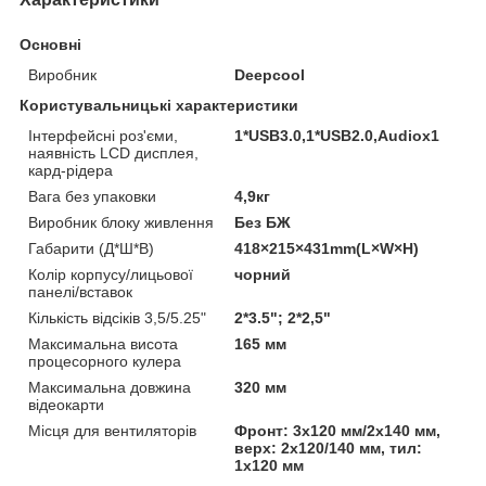
Основні
Виробник
Deepcool
Користувальницькі характеристики
Інтерфейсні роз'єми,
1*USB3.0,1*USB2.0,Audiox1
наявність LCD дисплея,
кард-рідера
Вага без упаковки
4,9кг
Виробник блоку живлення
Без БЖ
Габарити (Д*Ш*В)
418×215×431mm(L×W×H)
Колір корпусу/лицьової
чорний
панелі/вставок
Кількість відсіків 3,5/5.25"
2*3.5"; 2*2,5"
Максимальна висота
165 мм
процесорного кулера
Максимальна довжина
320 мм
відеокарти
Місця для вентиляторів
Фронт: 3х120 мм/2х140 мм,
верх: 2х120/140 мм, тил:
1х120 мм