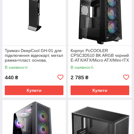
Тримач DeepCool GH-01 для
Корпус PcCOOLER
підключення відеокарт, метал
CPSC3D510 BK ARGB чорний
рамка+пласт. основа,
E-ATX/ATX/Micro ATX/Mini-ITX
52,6х60,6х163,73мм,
без БП
В наявності
В наявності
(LxWxH)455*220*491мм/
440
2 785
₴
₴
Купити
Купити