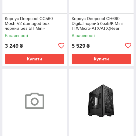
Корпус Deepcool CC560
Корпус Deepcool CH690
Mesh V2 damaged box
Digital чорний безБЖ Mini-
чорний Без БП Mini-
ITX/Micro-ATX/ATX(Rear
ITX/Micro-
Connect)/Micro-ATX(Rear
В наявності
В наявності
ATX/ATX,2x3.5,2+1*2.5";
Conn)
3 249
5 529
₴
₴
Купити
Купити