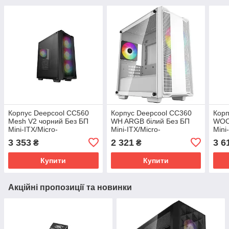
Корпус Deepcool CC560
Корпус Deepcool CC360
Корп
Mesh V2 чорний Без БП
WH ARGB білий Без БП
WOO
Mini-ITX/Micro-
Mini-ITX/Micro-
Mini
ATX/ATX,2x3.5,2+1*2.5";
ATX,2x3.5,2+1*2.5";418×215×431
ATX
3 353
2 321
3 6
₴
₴
Conn
Купити
Купити
Акційні пропозиції та новинки