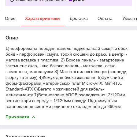
Опис
Характеристики
Доставка
Оплата
Умови 
Опис
1)перфорована передня панель поділена на 3 секції: з обох
боків - перфоровані смуги, трохи скошені до краю, в центрі -
матова вставка з пластика. 2) Бокова панель - загартоване
затемнене скло, інша бокова панель - металева, легко
знімається, має засувки 3) Магнітні пилові фільтри (спереду,
зверху та знизу) 4)Кожух для блока живлення 5)Зумісний з
форм-факторами материнських плат Micro-ATX, Mini-ITX,
Standard-ATX 6)Багато можливостей для кабель-
менеджменту 7)Встановлене ARGB охолодження: 2*120мм
вентилятори спереду + 1*120мм позаду. Підтримується
встановлення системи рідинного охолодження до 360мм.
Приховати
Характеристики