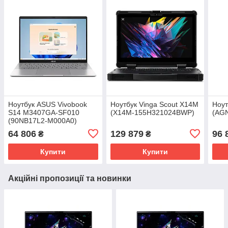
Ноутбук ASUS Vivobook
Ноутбук Vinga Scout X14M
Ноут
S14 M3407GA-SF010
(X14M-155H321024BWP)
(AG
(90NB17L2-M000A0)
64 806
129 879
96 
₴
₴
Купити
Купити
Акційні пропозиції та новинки