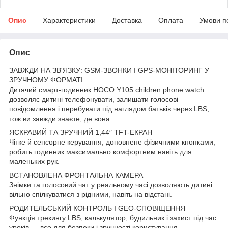
Опис
Характеристики
Доставка
Оплата
Умови п
Опис
ЗАВЖДИ НА ЗВ'ЯЗКУ: GSM-ЗВОНКИ І GPS-МОНІТОРИНГ У
ЗРУЧНОМУ ФОРМАТІ
Дитячий смарт-годинник HOCO Y105 children phone watch
дозволяє дитині телефонувати, залишати голосові
повідомлення і перебувати під наглядом батьків через LBS,
тож ви завжди знаєте, де вона.
ЯСКРАВИЙ ТА ЗРУЧНИЙ 1,44″ TFT-ЕКРАН
Чітке й сенсорне керування, доповнене фізичними кнопками,
робить годинник максимально комфортним навіть для
маленьких рук.
ВСТАНОВЛЕНА ФРОНТАЛЬНА КАМЕРА
Знімки та голосовий чат у реальному часі дозволяють дитині
вільно спілкуватися з рідними, навіть на відстані.
РОДИТЕЛЬСЬКИЙ КОНТРОЛЬ І GEO-СПОВІЩЕННЯ
Функція трекингу LBS, калькулятор, будильник і захист під час
уроків — все для безпеки і зручності користування.