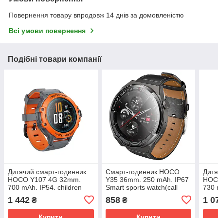
Повернення товару впродовж 14 днів за домовленістю
Всі умови повернення
Подібні товари компанії
Дитячий смарт-годинник
Смарт-годинник HOCO
Дитя
HOCO Y107 4G 32mm.
Y35 36mm. 250 mAh. IP67
HOC
700 mAh. IP54. children
Smart sports watch(call
730 
phone watch orange
version) Black
watc
1 442
858
1 0
₴
₴
Купити
Купити