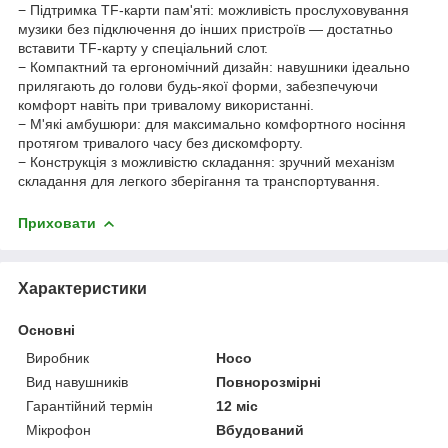
− Підтримка TF-карти пам'яті: можливість прослуховування
музики без підключення до інших пристроїв — достатньо
вставити TF-карту у спеціальний слот.
− Компактний та ергономічний дизайн: навушники ідеально
прилягають до голови будь-якої форми, забезпечуючи
комфорт навіть при тривалому використанні.
− М'які амбушюри: для максимально комфортного носіння
протягом тривалого часу без дискомфорту.
− Конструкція з можливістю складання: зручний механізм
складання для легкого зберігання та транспортування.
Приховати
Характеристики
Основні
Виробник
Hoco
Вид навушників
Повнорозмірні
Гарантійний термін
12 міс
Мікрофон
Вбудований