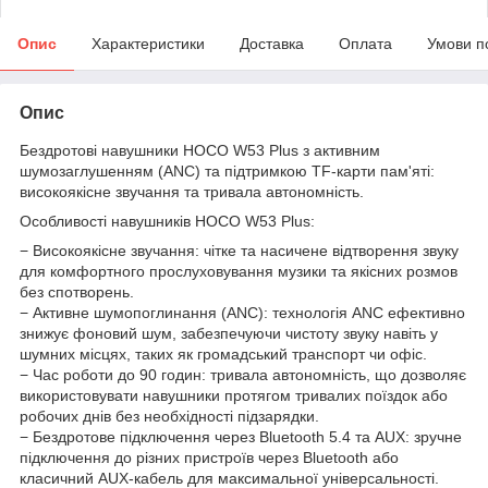
Опис
Характеристики
Доставка
Оплата
Умови п
Опис
Бездротові навушники HOCO W53 Plus з активним
шумозаглушенням (ANC) та підтримкою TF-карти пам'яті:
високоякісне звучання та тривала автономність.
Особливості навушників HOCO W53 Plus:
− Високоякісне звучання: чітке та насичене відтворення звуку
для комфортного прослуховування музики та якісних розмов
без спотворень.
− Активне шумопоглинання (ANC): технологія ANC ефективно
знижує фоновий шум, забезпечуючи чистоту звуку навіть у
шумних місцях, таких як громадський транспорт чи офіс.
− Час роботи до 90 годин: тривала автономність, що дозволяє
використовувати навушники протягом тривалих поїздок або
робочих днів без необхідності підзарядки.
− Бездротове підключення через Bluetooth 5.4 та AUX: зручне
підключення до різних пристроїв через Bluetooth або
класичний AUX-кабель для максимальної універсальності.