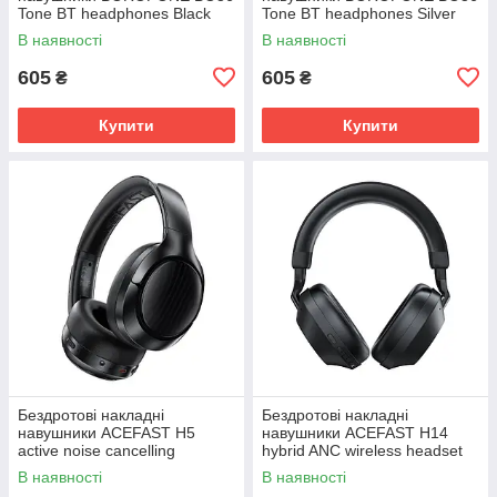
Tone BT headphones Black
Tone BT headphones Silver
В наявності
В наявності
605
605
₴
₴
Купити
Купити
Бездротові накладні
Бездротові накладні
навушники ACEFAST H5
навушники ACEFAST H14
active noise cancelling
hybrid ANC wireless headset
wireless headset Black
Black
В наявності
В наявності