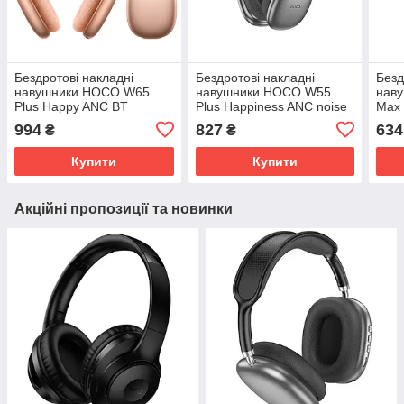
Бездротові накладні
Бездротові накладні
Безд
навушники HOCO W65
навушники HOCO W55
нав
Plus Happy ANC BT
Plus Happiness ANC noise
Max 
headphones Orange
reduction BT headphones
Blac
994
827
634
₴
₴
Deep Space Gray
Купити
Купити
Акційні пропозиції та новинки