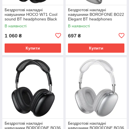
Бездротові накладні
Бездротові накладні
навушники HOCO W71 Cool
навушники BOROFONE BO22
sound BT headphones Black
Elegant BT headphones
Space Gray
В наявності
В наявності
1 060
697
₴
₴
Купити
Купити
Бездротові накладні
Бездротові накладні
навушники BOROFONE BO36
навушники BOROFONE BO36