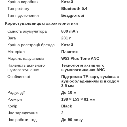
Країна виробник
Китай
Тип роз'єму
Bluetooth 5.4
Тип підключення
Бездротові
Користувальницькі характеристики
Ємність акумулятора
800 mAh
Вага
231 г
Країна реєстрації бренда
Китай
Матеріал
Пластик
Модель навушників
W53 Plus Tone ANC
Наявність активного
Технологія активного
шумозаглушення
шумопоглинання ANC
Особливості
Підтримка TF-карт, сумісна з
аудіообладнанням із входом
3,5 мм
Радіус дії
До 10 м
Розміри
198 × 153 × 81 мм
Колір
Black
Час заряджання
2
Час роботи, год
До 90 року