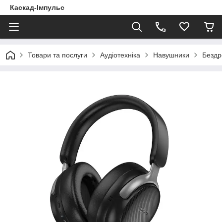
Каскад-Імпульс
Товари та послуги
Аудіотехніка
Навушники
Бездр