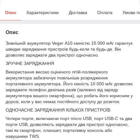
Опис
Характеристики
Доставка
Оплата
Умови п
Опис
Зовнішній акумулятор Veger А10 ємністю 10 000 мАг гарантує
швидке заряджання пристроїв будь-коли та будь-де. Він
дозволяє заряджати два пристрої одночасно.
ЗРУЧНЕ ЗАРЯДЖАННЯ
Використання високо оціненого літій-полімерного
акумулятора забезпечує повільніше розрядження
портативного акумулятора. Його ємність 10 000 мАг дозволяє
заряджати телефон декілька разів (залежно від заряду
акумулятора вашого смартфона), що робить його корисним у
дорозі, коли у вас немає постійного доступу до розеток.
ОДНОЧАСНЕ ЗАРЯДЖАННЯ КІЛЬКОХ ПРИСТРОЇВ
Чотири порти, включаючи порт micro USB, порт USB-C та два
порти USB, дозволяють заряджати два пристрої одночасно,
такі як смартфон, планшет, портативну консоль або
навушники TWS.