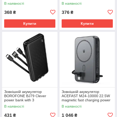
В наявності
В наявності
368
376
₴
₴
Купити
Купити
Зовнішній акумулятор
Зовнішній акумулятор
BOROFONE BJ79 Clever
ACEFAST M24-10000 22.5W
power bank with 3
magnetic fast charging power
cables(10000mAh) Black
bank with holder and cable
В наявності
В наявності
Metal Gray
431
1 046
₴
₴