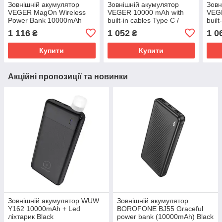
Зовнішній акумулятор
Зовнішній акумулятор
Зовн
VEGER MagOn Wireless
VEGER 10000 mAh with
VEG
Power Bank 10000mAh
built-in cables Type C /
built
White
Lightning PD QC3.0 2A
Ligh
1 116
1 052
1 0
₴
₴
22,5W C11 (W1170) black
K1 (
Купити
Купити
Акційні пропозиції та новинки
Зовнішній акумулятор WUW
Зовнішній акумулятор
Y162 10000mAh + Led
BOROFONE BJ55 Graceful
ліхтарик Black
power bank (10000mAh) Black