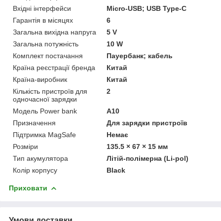
Вхідні інтерфейси
Micro-USB; USB Type-C
Гарантія в місяцях
6
Загальна вихідна напруга
5 V
Загальна потужність
10 W
Комплект постачання
Пауербанк; кабель
Країна реєстрації бренда
Китай
Країна-виробник
Китай
Кількість пристроїв для
2
одночасної зарядки
Модель Power bank
A10
Призначення
Для зарядки пристроїв
Підтримка MagSafe
Немає
Розміри
135.5 × 67 × 15 мм
Тип акумулятора
Літій-полімерна (Li-pol)
Колір корпусу
Black
Приховати
Умови доставки