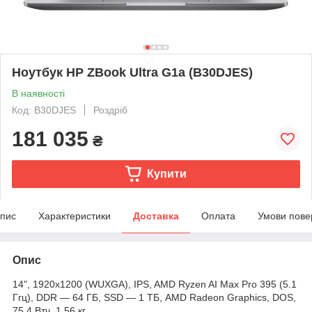
Ноутбук HP ZBook Ultra G1a (B30DJES)
В наявності
Код: B30DJES
Роздріб
181 035
₴
Купити
пис
Характеристики
Доставка
Оплата
Умови пове
Опис
14", 1920x1200 (WUXGA), IPS, AMD Ryzen AI Max Pro 395 (5.1
Ггц), DDR — 64 ГБ, SSD — 1 ТБ, AMD Radeon Graphics, DOS,
75.4 Втч, 1.56 кг