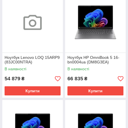
Ноутбук Lenovo LOQ 15ARP9
Ноутбук HP OmniBook 5 16-
(83JC00NTRA)
bn0004ua (DM8G3EA)
В наявності
В наявності
54 879
66 835
₴
₴
Купити
Купити