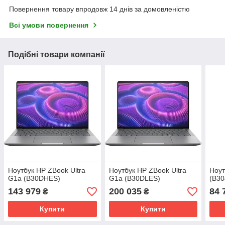
Повернення товару впродовж 14 днів за домовленістю
Всі умови повернення
Подібні товари компанії
Ноутбук HP ZBook Ultra
Ноутбук HP ZBook Ultra
Ноут
G1a (B30DHES)
G1a (B30DLES)
(B30
143 979
200 035
84 
₴
₴
Купити
Купити