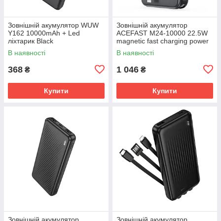
Зовнішній акумулятор WUW
Зовнішній акумулятор
Y162 10000mAh + Led
ACEFAST M24-10000 22.5W
ліхтарик Black
magnetic fast charging power
bank with holder and cable
В наявності
В наявності
Metal Gray
368
1 046
₴
₴
Купити
Купити
Зовнішній акумулятор
Зовнішній акумулятор