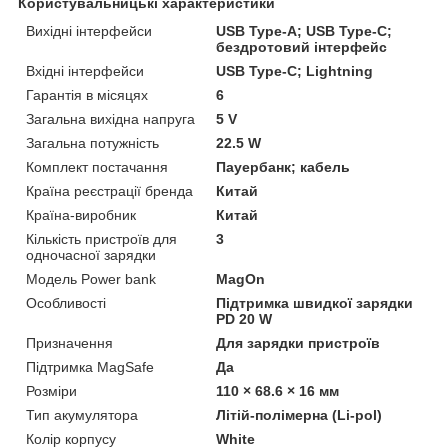
Користувальницькі характеристики
Вихідні інтерфейси
USB Type-A; USB Type-C;
бездротовий інтерфейс
Вхідні інтерфейси
USB Type-C; Lightning
Гарантія в місяцях
6
Загальна вихідна напруга
5 V
Загальна потужність
22.5 W
Комплект постачання
Пауербанк; кабель
Країна реєстрації бренда
Китай
Країна-виробник
Китай
Кількість пристроїв для
3
одночасної зарядки
Модель Power bank
MagOn
Особливості
Підтримка швидкої зарядки
PD 20 W
Призначення
Для зарядки пристроїв
Підтримка MagSafe
Да
Розміри
110 × 68.6 × 16 мм
Тип акумулятора
Літій-полімерна (Li-pol)
Колір корпусу
White