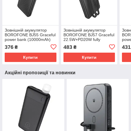
Зовнішній акумулятор
Зовнішній акумулятор
Зовн
BOROFONE BJ55 Graceful
BOROFONE BJ57 Graceful
BOR
power bank (10000mAh)
22.5W+PD20W fully
powe
Black
compatible power bank with
cabl
376
483
431
₴
₴
cable (10000mAh) Black
Купити
Купити
Акційні пропозиції та новинки