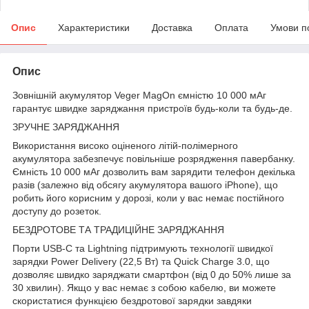
Опис
Характеристики
Доставка
Оплата
Умови п
Опис
Зовнішній акумулятор Veger MagOn ємністю 10 000 мАг
гарантує швидке заряджання пристроїв будь-коли та будь-де.
ЗРУЧНЕ ЗАРЯДЖАННЯ
Використання високо оціненого літій-полімерного
акумулятора забезпечує повільніше розрядження павербанку.
Ємність 10 000 мАг дозволить вам зарядити телефон декілька
разів (залежно від обсягу акумулятора вашого iPhone), що
робить його корисним у дорозі, коли у вас немає постійного
доступу до розеток.
БЕЗДРОТОВЕ ТА ТРАДИЦІЙНЕ ЗАРЯДЖАННЯ
Порти USB-C та Lightning підтримують технології швидкої
зарядки Power Delivery (22,5 Вт) та Quick Charge 3.0, що
дозволяє швидко заряджати смартфон (від 0 до 50% лише за
30 хвилин). Якщо у вас немає з собою кабелю, ви можете
скористатися функцією бездротової зарядки завдяки