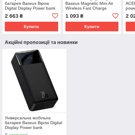
батарея Baseus Bipow
Baseus Magnetic Mini Air
ACE
Digital Display Power bank
Wireless Fast Charge
pow
30000mAh 20W Black
Power Bank 6000mAh 20W
Blac
2 663
1 093
2 0
₴
₴
Cluster Black（With Simple
Series
Купити
Купити
Акційні пропозиції та новинки
Універсальна мобільна
батарея Baseus Bipow Digital
Display Power bank
30000mAh 20W Black
В наявності