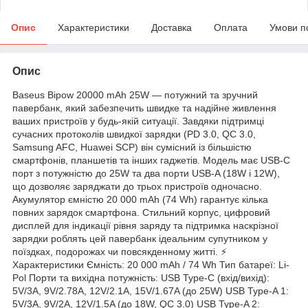
Опис
Характеристики
Доставка
Оплата
Умови п
Опис
Baseus Bipow 20000 mAh 25W — потужний та зручний
павербанк, який забезпечить швидке та надійне живлення
ваших пристроїв у будь-якій ситуації. Завдяки підтримці
сучасних протоколів швидкої зарядки (PD 3.0, QC 3.0,
Samsung AFC, Huawei SCP) він сумісний із більшістю
смартфонів, планшетів та інших гаджетів. Модель має USB-C
порт з потужністю до 25W та два порти USB-A (18W і 12W),
що дозволяє заряджати до трьох пристроїв одночасно.
Акумулятор ємністю 20 000 mAh (74 Wh) гарантує кілька
повних зарядок смартфона. Стильний корпус, цифровий
дисплей для індикації рівня заряду та підтримка наскрізної
зарядки роблять цей павербанк ідеальним супутником у
поїздках, подорожах чи повсякденному житті. ⚡
Характеристики Ємність: 20 000 mAh / 74 Wh Тип батареї: Li-
Pol Порти та вихідна потужність: USB Type-C (вхід/вихід):
5V/3A, 9V/2.78A, 12V/2.1A, 15V/1.67A (до 25W) USB Type-A 1:
5V/3A, 9V/2A, 12V/1.5A (до 18W, QC 3.0) USB Type-A 2: