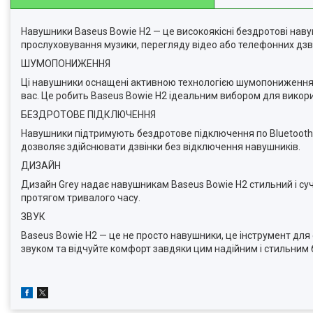
Навушники Baseus Bowie H2 — це високоякісні бездротові нав
прослуховування музики, перегляду відео або телефонних дзві
ШУМОПОНИЖЕННЯ
Ці навушники оснащені активною технологією шумопониження,
вас. Це робить Baseus Bowie H2 ідеальним вибором для викор
БЕЗДРОТОВЕ ПІДКЛЮЧЕННЯ
Навушники підтримують бездротове підключення по Bluetooth,
дозволяє здійснювати дзвінки без відключення навушників.
ДИЗАЙН
Дизайн Grey надає навушникам Baseus Bowie H2 стильний і су
протягом тривалого часу.
ЗВУК
Baseus Bowie H2 — це не просто навушники, це інструмент для
звуком та відчуйте комфорт завдяки цим надійним і стильни