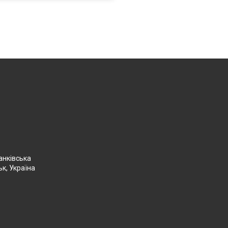
анківська
ьк, Україна