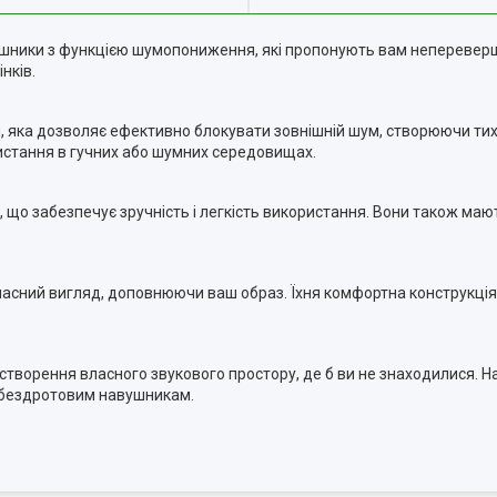
ушники з функцією шумопониження, які пропонують вам непереверш
нків.
 яка дозволяє ефективно блокувати зовнішній шум, створюючи тих
истання в гучних або шумних середовищах.
 що забезпечує зручність і легкість використання. Вони також ма
часний вигляд, доповнюючи ваш образ. Їхня комфортна конструкція
 створення власного звукового простору, де б ви не знаходилися.
м бездротовим навушникам.