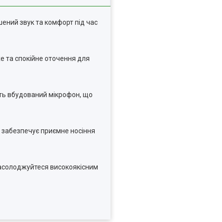
ений звук та комфорт під час
е та спокійне оточення для
ють вбудований мікрофон, що
 забезпечує приємне носіння
 Насолоджуйтеся високоякісним