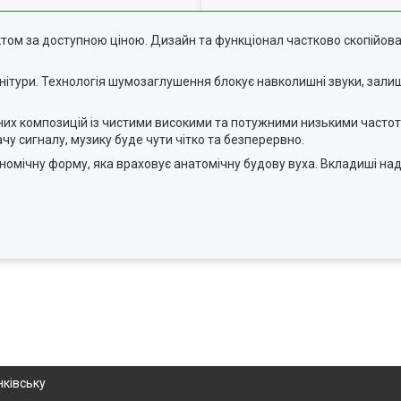
том за доступною ціною. Дизайн та функціонал частково скопійован
 гарнітури. Технологія шумозаглушення блокує навколишні звуки, зали
их композицій із чистими високими та потужними низькими частот
дачу сигналу, музику буде чути чітко та безперервно.
омічну форму, яка враховує анатомічну будову вуха. Вкладиші наді
ківську