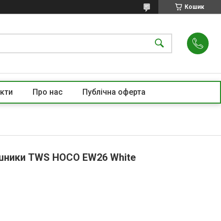
Кошик
кти
Про нас
Публічна оферта
шники TWS HOCO EW26 White