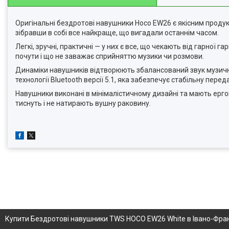
Оригінальні бездротові навушники Hoco EW26 є якісним продук
зібравши в собі все найкраще, що вигадали останнім часом.
Легкі, зручні, практичні — у них є все, що чекають від гарної
почути і що не заважає сприйняттю музики чи розмови.
Динаміки навушників відтворюють збалансований звук музичн
технології Bluetooth версії 5.1, яка забезпечує стабільну пере
Навушники виконані в мінімалістичному дизайні та мають ергон
тиснуть і не натирають вушну раковину.
Купити Бездротові навушники TWS HOCO EW26 White в Івано-Фран