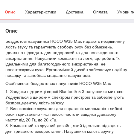
Опис
Характеристики
Доставка
Оплата
Умови п
Опис
Бездротові навушники HOCO W35 Max надають незрівнянну
якість звуку та гарантують свободу руху без обмежень.
Ідеально підходять для подорожей та для повсякденного
використання. Навушники компактні та легкі, що робить їх
ідеальними для багатогодинного використання, не
навантажуючи вуха. Ергономічний дизайн забезпечує надійну
посадку та запобігає спаданню навушників.
Особливості бездротових навушників HOCO W35 Max:
1. Завдяки підтримці версії Bluetooth 5.3 навушники миттєво
з’єднуються з широким спектром пристроїв та забезпечують
безпрецедентну якість зв’язку.
2. Високоякісне звучання для справжніх меломанів: глибокі
баси і кристально чисті високі частоти завдяки діапазону
частот від 20 Гц до 20 кГц.
3. Компактний та зручний дизайн, який ідеально підходять
для тривалого використання. Навушники мають зручну