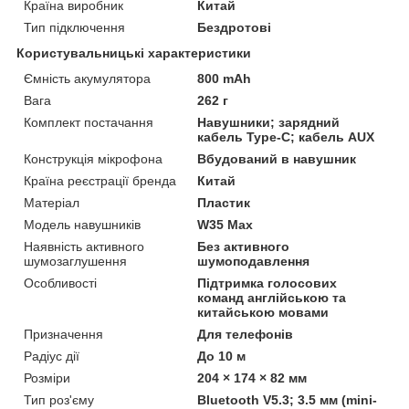
Країна виробник
Китай
Тип підключення
Бездротові
Користувальницькі характеристики
Ємність акумулятора
800 mAh
Вага
262 г
Комплект постачання
Навушники; зарядний
кабель Type-C; кабель AUX
Конструкція мікрофона
Вбудований в навушник
Країна реєстрації бренда
Китай
Матеріал
Пластик
Модель навушників
W35 Max
Наявність активного
Без активного
шумозаглушення
шумоподавлення
Особливості
Підтримка голосових
команд англійською та
китайською мовами
Призначення
Для телефонів
Радіус дії
До 10 м
Розміри
204 × 174 × 82 мм
Тип роз'єму
Bluetooth V5.3; 3.5 мм (mini-