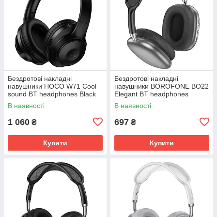
Бездротові накладні
Бездротові накладні
навушники HOCO W71 Cool
навушники BOROFONE BO22
sound BT headphones Black
Elegant BT headphones
Space Gray
В наявності
В наявності
1 060
697
₴
₴
Купити
Купити