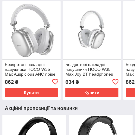
Бездротові накладні
Бездротові накладні
Безд
навушники HOCO W35
навушники HOCO W35
нав
Max Auspicious ANC noise
Max Joy BT headphones
Max 
reduction BT headphones
Silver
redu
862
634
862
₴
₴
Silver
Blac
Купити
Купити
Акційні пропозиції та новинки