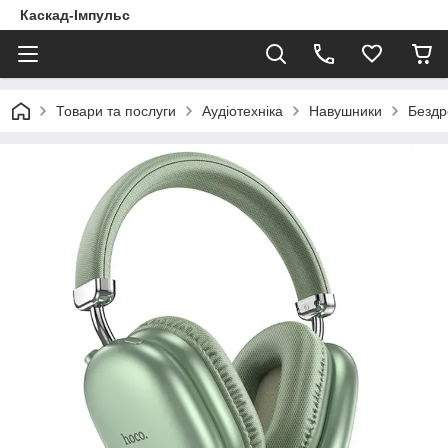
Каскад-Імпульс
Товари та послуги
Аудіотехніка
Навушники
Бездр