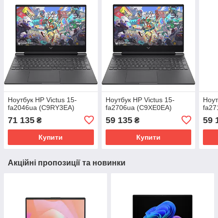
Ноутбук HP Victus 15-
Ноутбук HP Victus 15-
Ноут
fa2046ua (C9RY3EA)
fa2706ua (C9XE0EA)
fa27
71 135
59 135
59 
₴
₴
Купити
Купити
Акційні пропозиції та новинки