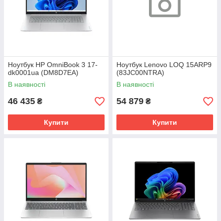
Ноутбук HP OmniBook 3 17-
Ноутбук Lenovo LOQ 15ARP9
dk0001ua (DM8D7EA)
(83JC00NTRA)
В наявності
В наявності
46 435
54 879
₴
₴
Купити
Купити