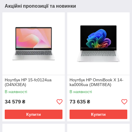
Акційні пропозиції та новинки
Ноутбук HP 15-fc0124ua
Ноутбук HP OmniBook X 14-
(D4NX3EA)
ka0006ua (DM8T8EA)
В наявності
В наявності
34 579
73 635
₴
₴
Купити
Купити