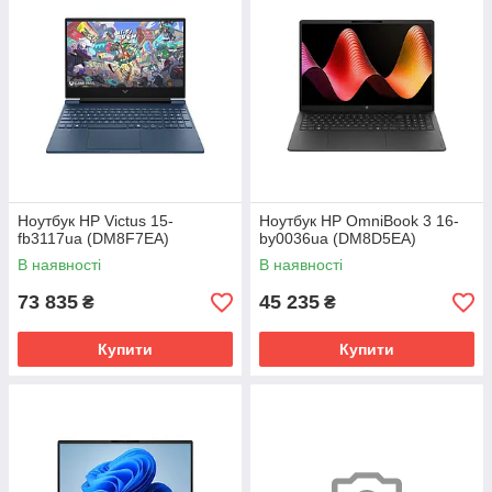
Ноутбук HP Victus 15-
Ноутбук HP OmniBook 3 16-
fb3117ua (DM8F7EA)
by0036ua (DM8D5EA)
В наявності
В наявності
73 835
45 235
₴
₴
Купити
Купити