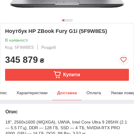
Ноутбук HP ZBook Fury G1i (5F9W8ES)
В наявності
Код: 5F9W8ES
Роздріб
345 879
₴
Купити
пис
Характеристики
Доставка
Оплата
Умови пове
Опис
18", 2560x1600 (WQXGA), UWVA, Intel Core Ultra 9 285HX (2.1
— 5.5 ГГц), DDR — 128 ГБ, SSD — 4 ТБ, NVIDIA RTX PRO
4000, GPU — 16 ГБ, DOS, 99 Втч, 3.52 кг