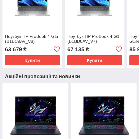
Ноутбук HP ProBook 4 G1i
Ноутбук HP ProBook 4 G1i
Ноут
(B1BC9AV_V8)
(B1BD0AV_V7)
G1i
63 679
67 135
85 
₴
₴
Купити
Купити
Акційні пропозиції та новинки