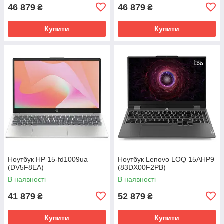
46 879
46 879
₴
₴
Купити
Купити
Ноутбук HP 15-fd1009ua
Ноутбук Lenovo LOQ 15AHP9
(DV5F8EA)
(83DX00F2PB)
В наявності
В наявності
41 879
52 879
₴
₴
Купити
Купити