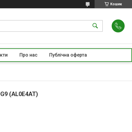
Кошик
кти
Про нас
Публічна оферта
 G9 (AL0E4AT)