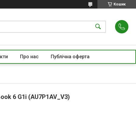
Кошик
кти
Про нас
Публічна оферта
Book 6 G1i (AU7P1AV_V3)