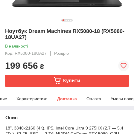
Ноутбук Dream Machines RX5080-18 (RX5080-
18UA27)
В наявності
Код: RX5080-18UA27
Роздріб
199 656
₴
Купити
пис
Характеристики
Доставка
Оплата
Умови пове
Опис
18", 3840x2160 (4К), IPS, Intel Core Ultra 9 275HX (2.7 — 5.4
ГГц), 32 ГБ, SSD — 2 Тб, NVIDIA GeForce RTX 5080, GPU —