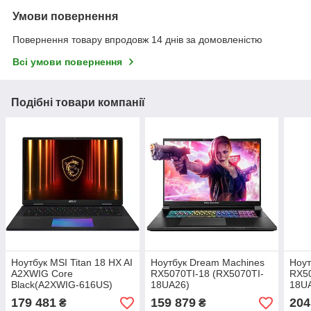
Умови повернення
Повернення товару впродовж 14 днів за домовленістю
Всі умови повернення
Подібні товари компанії
Ноутбук MSI Titan 18 HX AI
Ноутбук Dream Machines
Ноут
A2XWIG Core
RX5070TI-18 (RX5070TI-
RX50
Black(A2XWIG-616US)
18UA26)
18U
(18"/Ultra 9
179 481
159 879
204
₴
₴
285HX/64/RTX5080/SSD2000/W11)