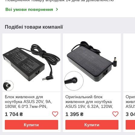
Всі умови повернення
Подібні товари компанії
Блок живлення для
Оригінальний блок
Ориг
ноутбука ASUS 20V, 9A,
живлення для ноутбука
живл
180W, 6.0*3.7мм-PIN,
ASUS 19V, 6.32A, 120W,
ASUS
black, RECTANGULAR
6.0*3.7мм-PIN, black,
6.0*
1 704
1 395
3 0
₴
₴
(152087)
OVALE (89434)
OVAL
Купити
Купити