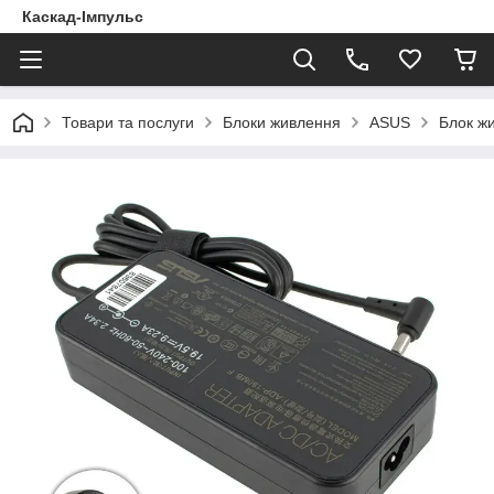
Каскад-Імпульс
Товари та послуги
Блоки живлення
ASUS
Блок жи