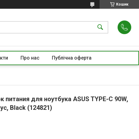
Кошик
кти
Про нас
Публічна оферта
ок питания для ноутбука ASUS TYPE-C 90W,
с, Black (124821)