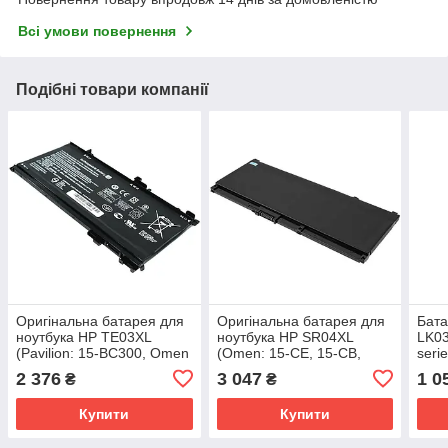
Всі умови повернення
Подібні товари компанії
Оригінальна батарея для
Оригінальна батарея для
Бата
ноутбука HP TE03XL
ноутбука HP SR04XL
LK03
(Pavilion: 15-BC300, Omen
(Omen: 15-CE, 15-CB,
seri
15-AX000 series) 11.55V
15T-CB series) 15.4V
Blac
2 376
3 047
1 0
₴
₴
5150mAh 6 (68125)
4550mAh 70.07Wh (68132)
Купити
Купити