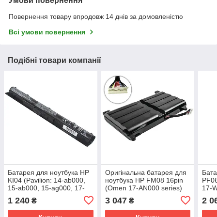
Умови повернення
Повернення товару впродовж 14 днів за домовленістю
Всі умови повернення
Подібні товари компанії
Батарея для ноутбука HP
Оригінальна батарея для
Бата
KI04 (Pavilion: 14-ab000,
ноутбука HP FM08 16pin
PF0
15-ab000, 15-ag000, 17-
(Omen 17-AN000 series)
17-W
g000 series) 14.8V
14.4V 5973mAh 86Wh
200 
1 240
3 047
2 0
₴
₴
2200mAh (67292)
(78601)
8000