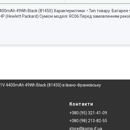
400mAh 49Wh Black (81450) Характеристики: • Тип товару: Батарея •
ь: HP (Hewlett Packard) Сумісні моделі: RC06 Перед замовленням ре
.1V 4400mAh 49Wh Black (81450) в Івано-Франківську
Контакти
+380 (95) 321-41-09
+380 (98) 213-82-55
store@komp.if.ua