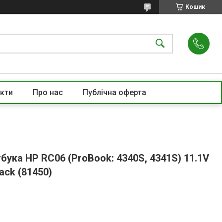
Кошик
кти
Про нас
Публічна оферта
бука HP RC06 (ProBook: 4340S, 4341S) 11.1V
ack (81450)