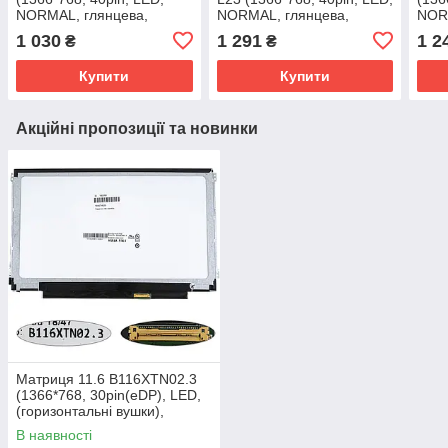
NORMAL, глянцева,
NORMAL, глянцева,
NORM
роз'єм праворуч знизу)
роз'єм ліворуч знизу) для
ліво
1 030
1 291
1 2
₴
₴
для ноутбука ( (47894)
ноутбука (140295)
ноут
Купити
Купити
Акційні пропозиції та новинки
Матриця 11.6 B116XTN02.3
(1366*768, 30pin(eDP), LED,
(горизонтальні вушки),
матова, роз'єм праворуч зн
В наявності
(105268)