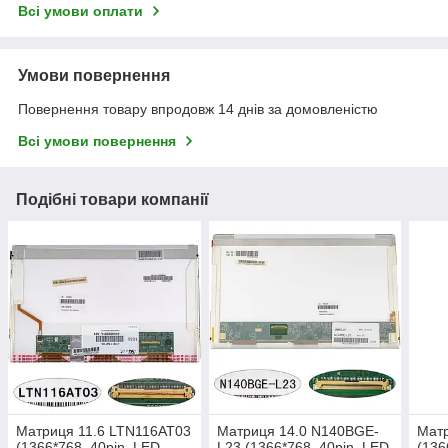
Всі умови оплати
Умови повернення
Повернення товару впродовж 14 днів за домовленістю
Всі умови повернення
Подібні товари компанії
Матриця 11.6 LTN116AT03
Матриця 14.0 N140BGE-
Матр
(1366*768, 40pin, LED,
L23 (1366*768, 40pin, LED,
(136