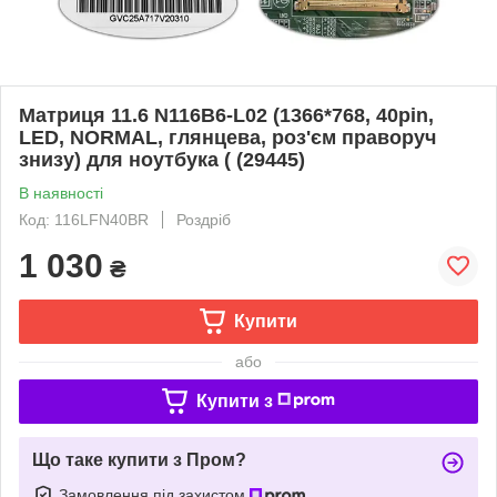
Матриця 11.6 N116B6-L02 (1366*768, 40pin,
LED, NORMAL, глянцева, роз'єм праворуч
знизу) для ноутбука ( (29445)
В наявності
Код: 116LFN40BR
Роздріб
1 030
₴
Купити
або
Купити з
Що таке купити з Пром?
Замовлення під захистом