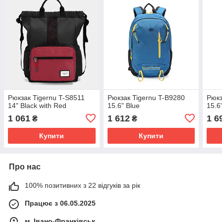
Рюкзак Tigernu T-S8511
Рюкзак Tigernu T-B9280
Рюкз
14" Black with Red
15.6" Blue
15.6
1 061
1 612
1 6
₴
₴
Купити
Купити
Про нас
100% позитивних з 22 відгуків за рік
Працює з 06.05.2025
м. Івано-Франківськ