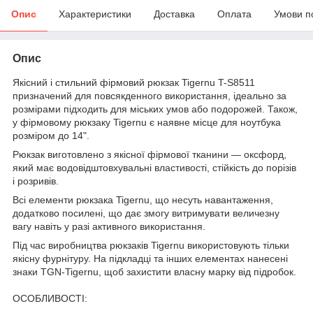
Опис
Характеристики
Доставка
Оплата
Умови п
Опис
Якісний і стильний фірмовий рюкзак Tigernu T-S8511
призначений для повсякденного використання, ідеально за
розмірами підходить для міських умов або подорожей. Також,
у фірмовому рюкзаку Tigernu є наявне місце для ноутбука
розміром до 14".
Рюкзак виготовлено з якісної фірмової тканини — оксфорд,
який має водовідштовхувальні властивості, стійкість до порізів
і розривів.
Всі елементи рюкзака Tigernu, що несуть навантаження,
додатково посилені, що дає змогу витримувати величезну
вагу навіть у разі активного використання.
Під час виробництва рюкзаків Tigernu використовують тільки
якісну фурнітуру. На підкладці та інших елементах нанесені
знаки TGN-Tigernu, щоб захистити власну марку від підробок.
ОСОБЛИВОСТІ: