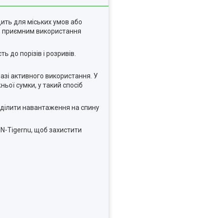
дить для міських умов або
ить приємним використання
ь до порізів і розривів.
азі активного використання. У
ьої сумки, у такий спосіб
оділити навантаження на спину
GN-Tigernu, щоб захистити