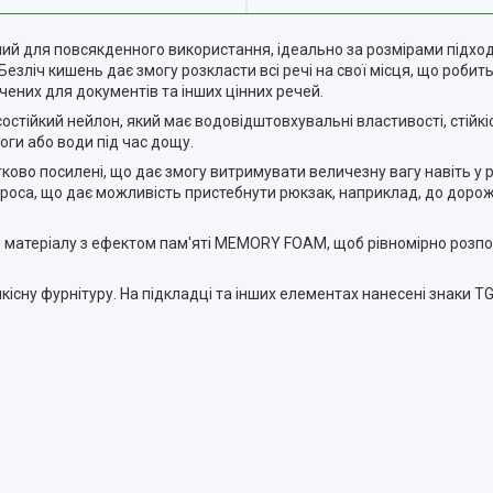
ний для повсякденного використання, ідеально за розмірами підхо
 Безліч кишень дає змогу розкласти всі речі на свої місця, що роб
чених для документів та інших цінних речей.
стійкий нейлон, який має водовідштовхувальні властивості, стійкіст
ги або води під час дощу.
ково посилені, що дає змогу витримувати величезну вагу навіть у р
роса, що дає можливість пристебнути рюкзак, наприклад, до дорожн
го матеріалу з ефектом пам'яті MEMORY FOAM, щоб рівномірно розп
кісну фурнітуру. На підкладці та інших елементах нанесені знаки T