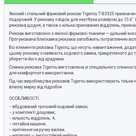
Якісний і стильний фірмовий рюкзак Tigernu T-B3325 призначе
подорожей. У рюкзаку є відсік для ноутбука розміром до 15.6".
рюкзака щодня, а також є кілька прихованих відділень, призна
Рюкзак виготовлено з якісної фірмової тканини — щільний зносо
Прогумована блискавка рюкзака запобіжить потраплянню воло
Всі елементи рюкзака Tigernu, що несуть навантаження, додат
цьому рюкзаку є наявність кодового замка, прикріпленого до т
уберегти його від крадіжки.
Спинка рюкзака Tigernu виготовлена зі спеціального спінено
для комфортного використання.
Під час виробництва рюкзаків Tigernu використовують тільки я
власну марку від підробок.
ОСОБЛИВОСТІ:
− вбудований тросовий кодовий замок;
− у комплекті дощовик;
− кількість відділень: 4;
− потайна кишеня;
− кріплення на ручку валізи;
− матеріал — зносостійкий нейлон.