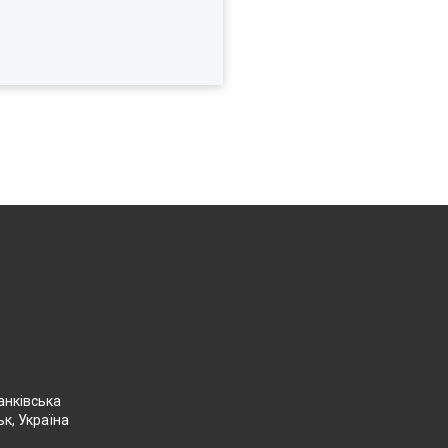
анківська
ьк, Україна