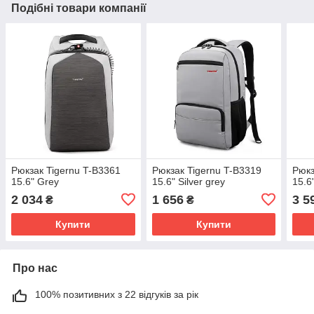
Подібні товари компанії
Рюкзак Tigernu T-B3361
Рюкзак Tigernu T-B3319
Рюкз
15.6" Grey
15.6" Silver grey
15.6
2 034
1 656
3 5
₴
₴
Купити
Купити
Про нас
100% позитивних з 22 відгуків за рік