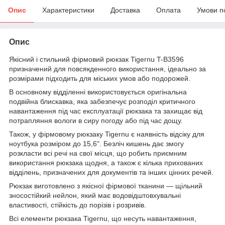
Опис
Характеристики
Доставка
Оплата
Умови п
Опис
Якісний і стильний фірмовий рюкзак Tigernu T-B3596
призначений для повсякденного використання, ідеально за
розмірами підходить для міських умов або подорожей.
В основному відділенні використовується оригінальна
подвійна блискавка, яка забезпечує розподіл критичного
навантаження під час експлуатації рюкзака та захищає від
потрапляння вологи в сиру погоду або під час дощу.
Також, у фірмовому рюкзаку Tigernu є наявність відсіку для
ноутбука розміром до 15,6". Безліч кишень дає змогу
розкласти всі речі на свої місця, що робить приємним
використання рюкзака щодня, а також є кілька прихованих
відділень, призначених для документів та інших цінних речей.
Рюкзак виготовлено з якісної фірмової тканини — щільний
зносостійкий нейлон, який має водовідштовхувальні
властивості, стійкість до порізів і розривів.
Всі елементи рюкзака Tigernu, що несуть навантаження,