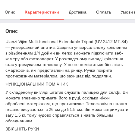
Опис
Характеристики
Доставка
Оплата
Умови 
Опис
Ulanzi Vijim Multi-functional Extendable Tripod (UV-2412 MT-34)
— універсальний штатив. Завдяки універсальному кріпленню
з різьбленням 1/4 дюйми ви легко зможете підключити веб-
камеру або фотоапарат. У розкладеному вигляді кріплення
стає утримувачем телефону. У нього поміститься більшість
смартфонів, які представлені на ринку. Ручка покрита
протиковзним матеріалом, що захищає від подряпин.
ФУНКЦІОНАЛЬНИЙ ПОМІЧНИК
У складеному вигляді штатив служить палицею для селфі. Ви
можете впевнено тримати його в руці, оскільки ніжки
оброблені матеріалом, що протиковзає. Телескопічна штанга
плавно висувається з 26 см до 81.5 см. Він може витримувати
вагу 1.5 кг, тому чудово справляється з навіть більшим
обладнанням.
ЗВІЛЬНІТЬ РУКИ