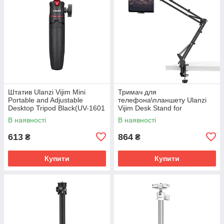
Штатив Ulanzi Vijim Mini
Тримач для
Portable and Adjustable
телефона\планшету Ulanzi
Desktop Tripod Black(UV-1601
Vijim Desk Stand for
MT-08)
Microphone/Phone/Tablet (UV-
В наявності
В наявності
3033 T2)
613
864
₴
₴
Купити
Купити