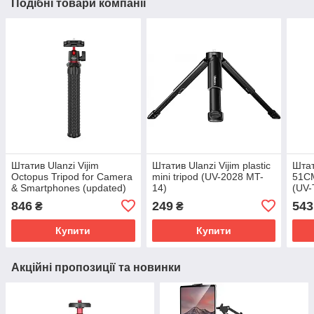
Подібні товари компанії
Штатив Ulanzi Vijim
Штатив Ulanzi Vijim plastic
Штат
Octopus Tripod for Camera
mini tripod (UV-2028 MT-
51CM
& Smartphones (updated)
14)
(UV
(UV-1907 MT-11)
846
249
543
₴
₴
Купити
Купити
Акційні пропозиції та новинки