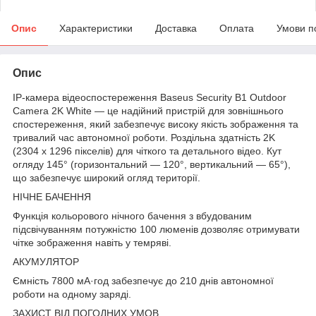
Опис
Характеристики
Доставка
Оплата
Умови п
Опис
IP-камера відеоспостереження Baseus Security B1 Outdoor
Camera 2K White — це надійний пристрій для зовнішнього
спостереження, який забезпечує високу якість зображення та
тривалий час автономної роботи. Роздільна здатність 2K
(2304 x 1296 пікселів) для чіткого та детального відео. Кут
огляду 145° (горизонтальний — 120°, вертикальний — 65°),
що забезпечує широкий огляд території.
НІЧНЕ БАЧЕННЯ
Функція кольорового нічного бачення з вбудованим
підсвічуванням потужністю 100 люменів дозволяє отримувати
чітке зображення навіть у темряві.
АКУМУЛЯТОР
Ємність 7800 мА·год забезпечує до 210 днів автономної
роботи на одному заряді.
ЗАХИСТ ВІД ПОГОДНИХ УМОВ