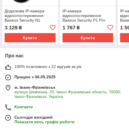
Додаткова IP-камера
IP-камера
IP-к
відеоспостереження
відеоспостереження
віде
Baseus Security N1
Baseus Security P1 Pro
Base
Outdoor Camera 2K White
Indoor Camera 3K White
Came
3 129
1 767
1 5
₴
₴
(Adapter Not Included)
Купити
Купити
Про нас
100% позитивних з 22 відгуків за рік
Працює з 06.05.2025
м. Івано-Франківськ
вулиця Шевченка, 20, Івано-Франківська область, 76000,
Івано-Франківськ, Україна
Контакти
Сьогодні вихідний
Показати весь графік роботи