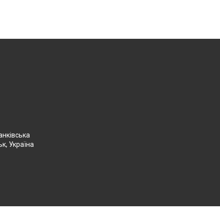
анківська
ьк, Україна