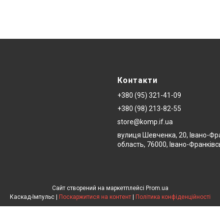
Контакти
+380 (95) 321-41-09
+380 (98) 213-82-55
store@komp.if.ua
вулиця Шевченка, 20, Івано-Фр
область, 76000, Івано-Франківс
Сайт створений на маркетплейсі
Prom.ua
Каскад-Імпульс |
Поскаржитися на контент
|
Політика конфіденційності